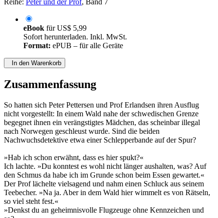
Reihe:
Peter und der Prof
, Band 7
eBook
für
US$ 5,99
Sofort herunterladen. Inkl. MwSt.
Format:
ePUB – für alle Geräte
In den Warenkorb
Zusammenfassung
So hatten sich Peter Pettersen und Prof Erlandsen ihren Ausflug
nicht vorgestellt: In einem Wald nahe der schwedischen Grenze
begegnet ihnen ein verängstigtes Mädchen, das scheinbar illegal
nach Norwegen geschleust wurde. Sind die beiden
Nachwuchsdetektive etwa einer Schlepperbande auf der Spur?
»Hab ich schon erwähnt, dass es hier spukt?«
Ich lachte. »Du konntest es wohl nicht länger aushalten, was? Auf
den Schmus da habe ich im Grunde schon beim Essen gewartet.«
Der Prof lächelte vielsagend und nahm einen Schluck aus seinem
Teebecher. »Na ja. Aber in dem Wald hier wimmelt es von Rätseln,
so viel steht fest.«
»Denkst du an geheimnisvolle Flugzeuge ohne Kennzeichen und