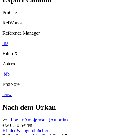
ProCite
RefWorks
Reference Manager
.ris
BibTeX
Zotero
.bib
EndNote
.enw
Nach dem Orkan
von
Ingvar Ambjørnsen (Autor:in)
©2013
0 Seiten
Kinder & Jugendbücher