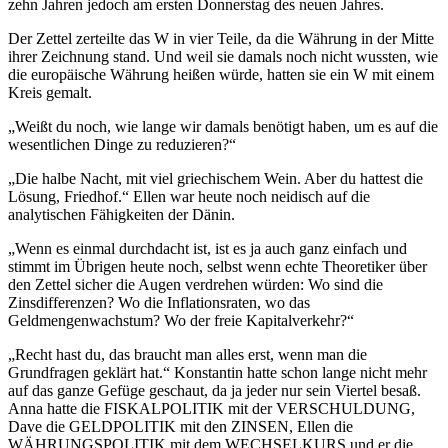
zehn Jahren jedoch am ersten Donnerstag des neuen Jahres.
Der Zettel zerteilte das W in vier Teile, da die Währung in der Mitte
ihrer Zeichnung stand. Und weil sie damals noch nicht wussten, wie
die europäische Währung heißen würde, hatten sie ein W mit einem
Kreis gemalt.
„Weißt du noch, wie lange wir damals benötigt haben, um es auf die
wesentlichen Dinge zu reduzieren?“
„Die halbe Nacht, mit viel griechischem Wein. Aber du hattest die
Lösung, Friedhof.“ Ellen war heute noch neidisch auf die
analytischen Fähigkeiten der Dänin.
„Wenn es einmal durchdacht ist, ist es ja auch ganz einfach und
stimmt im Übrigen heute noch, selbst wenn echte Theoretiker über
den Zettel sicher die Augen verdrehen würden: Wo sind die
Zinsdifferenzen? Wo die Inflationsraten, wo das
Geldmengenwachstum? Wo der freie Kapitalverkehr?“
„Recht hast du, das braucht man alles erst, wenn man die
Grundfragen geklärt hat.“ Konstantin hatte schon lange nicht mehr
auf das ganze Gefüge geschaut, da ja jeder nur sein Viertel besaß.
Anna hatte die FISKALPOLITIK mit der VERSCHULDUNG,
Dave die GELDPOLITIK mit den ZINSEN, Ellen die
WÄHRUNGSPOLITIK mit dem WECHSELKURS und er die