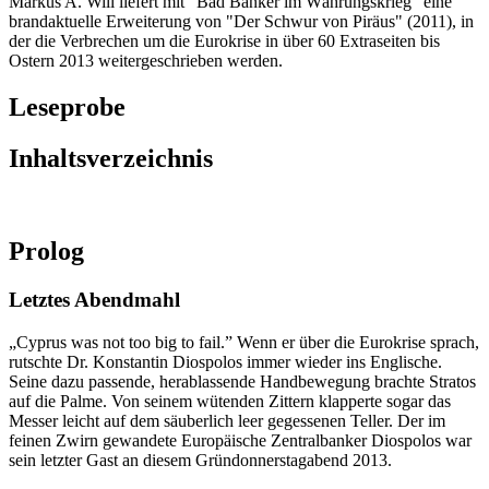
Markus A. Will liefert mit "Bad Banker im Währungskrieg" eine
brandaktuelle Erweiterung von "Der Schwur von Piräus" (2011), in
der die Verbrechen um die Eurokrise in über 60 Extraseiten bis
Ostern 2013 weitergeschrieben werden.
Leseprobe
Inhaltsverzeichnis
Prolog
Letztes Abendmahl
„Cyprus was not too big to fail.” Wenn er über die Eurokrise sprach,
rutschte Dr. Konstantin Diospolos immer wieder ins Englische.
Seine dazu passende, herablassende Handbewegung brachte Stratos
auf die Palme. Von seinem wütenden Zittern klapperte sogar das
Messer leicht auf dem säuberlich leer gegessenen Teller. Der im
feinen Zwirn gewandete Europäische Zentralbanker Diospolos war
sein letzter Gast an diesem Gründonnerstagabend 2013.