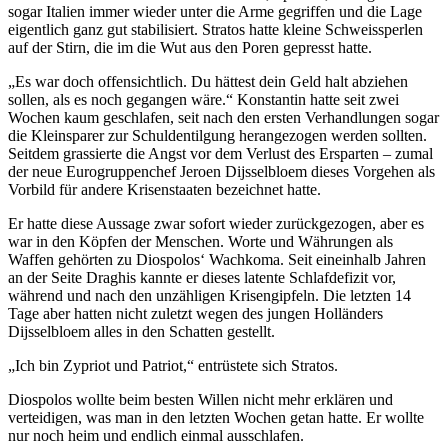
sogar Italien immer wieder unter die Arme gegriffen und die Lage
eigentlich ganz gut stabilisiert. Stratos hatte kleine Schweissperlen
auf der Stirn, die im die Wut aus den Poren gepresst hatte.
„Es war doch offensichtlich. Du hättest dein Geld halt abziehen
sollen, als es noch gegangen wäre.“ Konstantin hatte seit zwei
Wochen kaum geschlafen, seit nach den ersten Verhandlungen sogar
die Kleinsparer zur Schuldentilgung herangezogen werden sollten.
Seitdem grassierte die Angst vor dem Verlust des Ersparten – zumal
der neue Eurogruppenchef Jeroen Dijsselbloem dieses Vorgehen als
Vorbild für andere Krisenstaaten bezeichnet hatte.
Er hatte diese Aussage zwar sofort wieder zurückgezogen, aber es
war in den Köpfen der Menschen. Worte und Währungen als
Waffen gehörten zu Diospolos‘ Wachkoma. Seit eineinhalb Jahren
an der Seite Draghis kannte er dieses latente Schlafdefizit vor,
während und nach den unzähligen Krisengipfeln. Die letzten 14
Tage aber hatten nicht zuletzt wegen des jungen Holländers
Dijsselbloem alles in den Schatten gestellt.
„Ich bin Zypriot und Patriot,“ entrüstete sich Stratos.
Diospolos wollte beim besten Willen nicht mehr erklären und
verteidigen, was man in den letzten Wochen getan hatte. Er wollte
nur noch heim und endlich einmal ausschlafen.