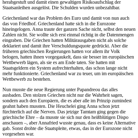
herabgestuft und damit einen gewaltigen Risikoaufschlag der
Staatsanleihen ausgelöst. Die Schulden wurden unbezahlbar.
Griechenland war das Problem des Euro und damit von nun auch
das von Friedhof. Griechenland hatte sich in die Eurozone
hineingelogen. Anna traute der ganzen Sache nicht, selbst den neuen
Zahlen nicht. Sie wollte sich erst einmal richtig in die Datenmengen
eingraben. Die Griechen hatten Militärausgaben nicht als solche
deklariert und damit ihre Verschuldungsquote gedrückt. Aber die
früheren griechischen Regierungen hatten vor allem ihr Volk
belogen, hatten ihnen vorgegaukelt, dass sie besser im europäischen
Wettbewerb lägen, als sie es am Ende taten. Sie hatten mit
Staatsgeldern ein System aufrechterhalten, das schon lange nicht
mehr funktionierte. Griechenland war zu teuer, um im europäischen
Wettbewerb zu bestehen.
Nun musste die neue Regierung unter Papandreou das alles
ausbaden. Den stolzen Griechen nicht nur die Wahrheit sagen,
sondern auch den Europäern, die es aber alle im Prinzip zumindest
geahnt haben mussten. Die Heuchelei ging Anna schon jetzt
fürchterlich auf die Nerven. Das jetzige Tamtam ging gegen die
griechische Ehre – da musste sie sich nur den heißblütigen Dispo
anschauen –, aber Annafried wusste genau, dass es keine Alternative
gab. Sonst drohte die Staatspleite, etwas, das in der Eurozone nicht
vorgesehen war.