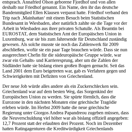
entsprach. Annafried Olson geborene Fjordhof und von allen
deshalb nur Friedhof genannt. Ein Name, den ihr das deutsche
Bandenmitglied Ellen Klausen verpasst hatte. Friedhof verband den
Trip nach ‚Mainhattan‘ mit einem Besuch beim Statistischen
Bundesamt in Wiesbaden, aber natürlich zahlte sie die Tage vor der
Arbeit in Wiesbaden aus ihrer privaten Schatulle. Als Beamtin bei
EUROSTAT, dem Statistischen Amt der Europäischen Union in
Luxemburg, war sie bis zum Jahresende für Deutschland zuständig
gewesen. Als solche musste sie noch das Zahlenwerk für 2009
abschließen, wofür sie ein paar Tage brauchen würde. Dass sie nun
ausgerechnet Chefin für die südeuropäische Gruppe würde, war
zwar ein Gehalts- und Karrieresprung, aber um die Zahlen der
Südländer hatte sie bislang einen großen Bogen gemacht. Seit das
Land 2001 dem Euro beigetreten war, gab es Verfahren gegen und
Schwierigkeiten mit Defiziten von Griechenland.
Der neue Job würde alles andere als ein Zuckerschlecken sein.
Griechenland war auf dem besten Weg, das Sorgenkind der
Europäischen Union zu werden. Sie spürte förmlich, dass die
Eurozone in den nächsten Monaten eine griechische Tragödie
erleben würde. Im Herbst 2009 hatte die neue griechische
Regierung unter Giorgos Andrea Papandreou zugeben müssen, dass
die Neuverschuldung viel höher war als bislang offiziell angegeben:
12,7 Prozent statt der erlaubten drei Prozent. Noch im Dezember
hatten Ratingagenturen die Kreditwürdigkeit Griechenlands