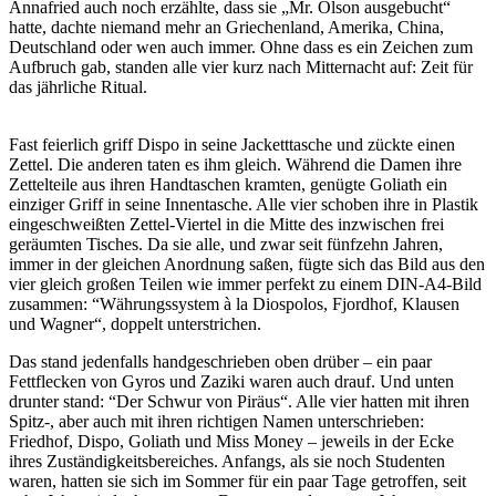
Annafried auch noch erzählte, dass sie „Mr. Olson ausgebucht“
hatte, dachte niemand mehr an Griechenland, Amerika, China,
Deutschland oder wen auch immer. Ohne dass es ein Zeichen zum
Aufbruch gab, standen alle vier kurz nach Mitternacht auf: Zeit für
das jährliche Ritual.
Fast feierlich griff Dispo in seine Jacketttasche und zückte einen
Zettel. Die anderen taten es ihm gleich. Während die Damen ihre
Zettelteile aus ihren Handtaschen kramten, genügte Goliath ein
einziger Griff in seine Innentasche. Alle vier schoben ihre in Plastik
eingeschweißten Zettel-Viertel in die Mitte des inzwischen frei
geräumten Tisches. Da sie alle, und zwar seit fünfzehn Jahren,
immer in der gleichen Anordnung saßen, fügte sich das Bild aus den
vier gleich großen Teilen wie immer perfekt zu einem DIN-A4-Bild
zusammen: “Währungssystem à la Diospolos, Fjordhof, Klausen
und Wagner“, doppelt unterstrichen.
Das stand jedenfalls handgeschrieben oben drüber – ein paar
Fettflecken von Gyros und Zaziki waren auch drauf. Und unten
drunter stand: “Der Schwur von Piräus“. Alle vier hatten mit ihren
Spitz-, aber auch mit ihren richtigen Namen unterschrieben:
Friedhof, Dispo, Goliath und Miss Money – jeweils in der Ecke
ihres Zuständigkeitsbereiches. Anfangs, als sie noch Studenten
waren, hatten sie sich im Sommer für ein paar Tage getroffen, seit