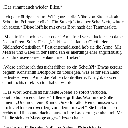
„Das stimmt auch wieder, Ellen.“
„Ich gehe übrigens zum IWF, ganz in die Nähe von Strauss-Kahn.
Schon im Februar, endlich. Ein Superjob in einer Scheißzeit, würde
ich sagen.“ Dispo löffelte mit etwas Brot nach der Taramasalata.
„Mich trifft's noch beschissener.“ Annafried verschluckte sich dabei
fast an ihrem Stück Feta. „Ich bin seit 1. Januar Chefin der
Südländer-Statistiken.“ Fast entschuldigend hob sie die Arme. Mit
Messer und Gabel in der Hand sah es allerdings eher angriffslustig
aus. „Inklusive Griechenland, mein Lieber.“
„Wieso erfahre ich das nicht früher, so ein Scheiß?!“ Etwas gereizt
begann Konstantin Diospolos zu überlegen, was es für sein Land
bedeutete, wenn Anna die Zahlen kontrollierte. Nur gut, dass er
damit nichts direkt zu tun haben würde.
„Das Wort Scheiße ist für heute Abend ab sofort verboten.
Gratulation an euch beide.“ Ellen ergriff das Wort in die Stille
hinein. „Und noch eine Runde Ouzo für alle. Heute müssen wir
noch viel lockerer werden, vor allem ihr zwei.“ Sie blickte nach
rechts und links und dachte kurz an ihre Lockerungseinheit mit Mr.
Li, die sich der Massage angeschlossen hatte.
Der Ouzo erfüllte seine Aufgabe. Schnell löste sich die