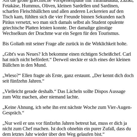
Als die große griechische Vorspeisenplatte mit Taramasalata, Zaziki,
Fetakäse, Hummus, Oliven, kleinen Sardellen und Sardinen,
scharfen Fleischbällchen und allen anderen Leckereien auf den
Tisch kam, fühlten sich die vier Freunde binnen Sekunden nach
Piräus versetzt, wo man sich damals selbst als Student opulente
griechische Platten leisten konnte. Der damalige günstige
Wechselkurs der Drachme war ein Segen für den Tourismus.
Bis Goliath mit seiner Frage alle zurück in die Wirklichkeit holte.
„Gibt's was Neues? Ich bekomme einen richtigen Scheißchef. Carl
hat mich nicht befördert.“ Derweil steckte er sich eines der kleinen
Bällchen in den Mund.
„Wieso?“ Ellen fragte als Erste, ganz erstaunt. „Der kennt dich doch
seit fünfzehn Jahren.“
„Vielleicht gerade deshalb.“ Das Lächeln sollte Dispos Aussage
zum Witz machen, aber niemand lachte.
„Keine Ahnung, ich sehe ihn erst nächste Woche zum Vier-Augen-
Gespräch.“
„Nur weil er uns vor fünfzehn Jahren betreut hat, muss er dich ja
nicht zum Chef machen. Ist doch ohnehin ein purer Zufall, dass du
dem letztes Jahr wieder über den Weg gelaufen bist.“