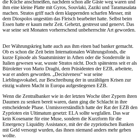
die Küche anschmeißen, nachdem schon alle Gäste weg waren und
ihm eine kleine Platte mit Gyros, Souvlaki, Zaziki und Taramasalata
machen. Stratos griff nach dem klappernden scharfen Messer, mit
dem Diospolos ungestüm das Fleisch bearbeitet hatte. Selbst beim
Essen hatte er kaum mehr Zeit. Gehetzt, gestresst und genervt. Das
war seine seit Monaten vorherrschend unbeherrschte Art geworden.
Der Währungskrieg hatte auch aus ihm einen bad banker gemacht.
Ob es schon die Zeit beim Internationalen Währungsfonds, die
kurze Episode als Staatsminister in Athen oder die Sonderrolle in
Italien gewesen war, wusste Stratos nicht. Doch spätestens seit er als
Büroleiter von Mario Draghi, dem Präsidenten der EZB, arbeitete,
war er anders geworden. „Decisiveness“ war seine
Lieblingsvokabel, zur Beschreibung der in unzähligen Krisen zur
einzig wahren Macht in Europa aufgestiegenen EZB.
Wenn die Zentralbanker wie in der letzten Woche über Zypern ihren
Daumen zu senken bereit waren, dann ging die Schlacht in ihre
entscheidende Phase. Unmissverständlich hatte der Rat der EZB den
Zyprioten ein Ultimatum gesetzt: ELA sollte wegfallen. Das war
kein Kosename für eine Muse, sondern die Kurzform für die
Emergency Liquidity Assistance, mit der die zypriotischen Banken
mit Geld versorgt wurden, das ihnen niemand anders mehr geben
wollte.