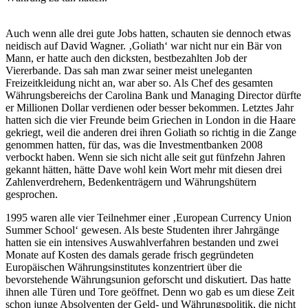
Auch wenn alle drei gute Jobs hatten, schauten sie dennoch etwas
neidisch auf David Wagner. ‚Goliath‘ war nicht nur ein Bär von
Mann, er hatte auch den dicksten, bestbezahlten Job der
Viererbande. Das sah man zwar seiner meist uneleganten
Freizeitkleidung nicht an, war aber so. Als Chef des gesamten
Währungsbereichs der Carolina Bank und Managing Director dürfte
er Millionen Dollar verdienen oder besser bekommen. Letztes Jahr
hatten sich die vier Freunde beim Griechen in London in die Haare
gekriegt, weil die anderen drei ihren Goliath so richtig in die Zange
genommen hatten, für das, was die Investmentbanken 2008
verbockt haben. Wenn sie sich nicht alle seit gut fünfzehn Jahren
gekannt hätten, hätte Dave wohl kein Wort mehr mit diesen drei
Zahlenverdrehern, Bedenkenträgern und Währungshütern
gesprochen.
1995 waren alle vier Teilnehmer einer ‚European Currency Union
Summer School‘ gewesen. Als beste Studenten ihrer Jahrgänge
hatten sie ein intensives Auswahlverfahren bestanden und zwei
Monate auf Kosten des damals gerade frisch gegründeten
Europäischen Währungsinstitutes konzentriert über die
bevorstehende Währungsunion geforscht und diskutiert. Das hatte
ihnen alle Türen und Tore geöffnet. Denn wo gab es um diese Zeit
schon junge Absolventen der Geld- und Währungspolitik, die nicht