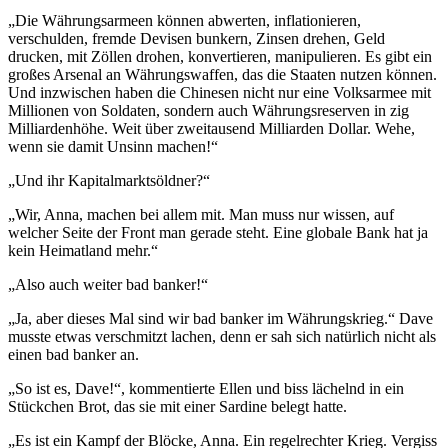
„Die Währungsarmeen können abwerten, inflationieren,
verschulden, fremde Devisen bunkern, Zinsen drehen, Geld
drucken, mit Zöllen drohen, konvertieren, manipulieren. Es gibt ein
großes Arsenal an Währungswaffen, das die Staaten nutzen können.
Und inzwischen haben die Chinesen nicht nur eine Volksarmee mit
Millionen von Soldaten, sondern auch Währungsreserven in zig
Milliardenhöhe. Weit über zweitausend Milliarden Dollar. Wehe,
wenn sie damit Unsinn machen!“
„Und ihr Kapitalmarktsöldner?“
„Wir, Anna, machen bei allem mit. Man muss nur wissen, auf
welcher Seite der Front man gerade steht. Eine globale Bank hat ja
kein Heimatland mehr.“
„Also auch weiter bad banker!“
„Ja, aber dieses Mal sind wir bad banker im Währungskrieg.“ Dave
musste etwas verschmitzt lachen, denn er sah sich natürlich nicht als
einen bad banker an.
„So ist es, Dave!“, kommentierte Ellen und biss lächelnd in ein
Stückchen Brot, das sie mit einer Sardine belegt hatte.
„Es ist ein Kampf der Blöcke, Anna. Ein regelrechter Krieg. Vergiss