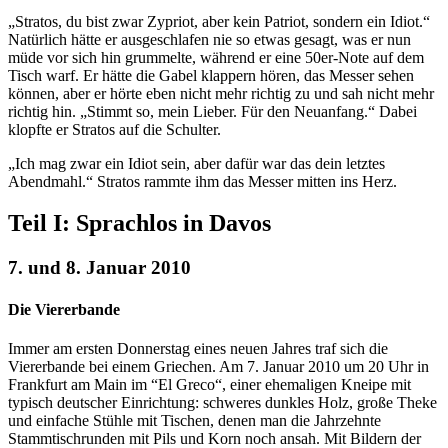
„Stratos, du bist zwar Zypriot, aber kein Patriot, sondern ein Idiot.“
Natürlich hätte er ausgeschlafen nie so etwas gesagt, was er nun
müde vor sich hin grummelte, während er eine 50er-Note auf dem
Tisch warf. Er hätte die Gabel klappern hören, das Messer sehen
können, aber er hörte eben nicht mehr richtig zu und sah nicht mehr
richtig hin. „Stimmt so, mein Lieber. Für den Neuanfang.“ Dabei
klopfte er Stratos auf die Schulter.
„Ich mag zwar ein Idiot sein, aber dafür war das dein letztes
Abendmahl.“ Stratos rammte ihm das Messer mitten ins Herz.
Teil I: Sprachlos in Davos
7. und 8. Januar 2010
Die Viererbande
Immer am ersten Donnerstag eines neuen Jahres traf sich die
Viererbande bei einem Griechen. Am 7. Januar 2010 um 20 Uhr in
Frankfurt am Main im “El Greco“, einer ehemaligen Kneipe mit
typisch deutscher Einrichtung: schweres dunkles Holz, große Theke
und einfache Stühle mit Tischen, denen man die Jahrzehnte
Stammtischrunden mit Pils und Korn noch ansah. Mit Bildern der