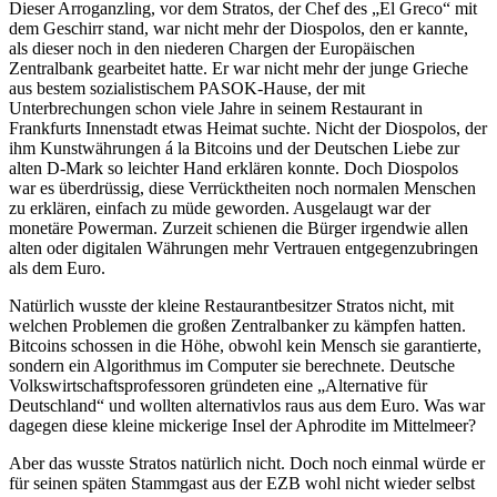
Dieser Arroganzling, vor dem Stratos, der Chef des „El Greco“ mit
dem Geschirr stand, war nicht mehr der Diospolos, den er kannte,
als dieser noch in den niederen Chargen der Europäischen
Zentralbank gearbeitet hatte. Er war nicht mehr der junge Grieche
aus bestem sozialistischem PASOK-Hause, der mit
Unterbrechungen schon viele Jahre in seinem Restaurant in
Frankfurts Innenstadt etwas Heimat suchte. Nicht der Diospolos, der
ihm Kunstwährungen á la Bitcoins und der Deutschen Liebe zur
alten D-Mark so leichter Hand erklären konnte. Doch Diospolos
war es überdrüssig, diese Verrücktheiten noch normalen Menschen
zu erklären, einfach zu müde geworden. Ausgelaugt war der
monetäre Powerman. Zurzeit schienen die Bürger irgendwie allen
alten oder digitalen Währungen mehr Vertrauen entgegenzubringen
als dem Euro.
Natürlich wusste der kleine Restaurantbesitzer Stratos nicht, mit
welchen Problemen die großen Zentralbanker zu kämpfen hatten.
Bitcoins schossen in die Höhe, obwohl kein Mensch sie garantierte,
sondern ein Algorithmus im Computer sie berechnete. Deutsche
Volkswirtschaftsprofessoren gründeten eine „Alternative für
Deutschland“ und wollten alternativlos raus aus dem Euro. Was war
dagegen diese kleine mickerige Insel der Aphrodite im Mittelmeer?
Aber das wusste Stratos natürlich nicht. Doch noch einmal würde er
für seinen späten Stammgast aus der EZB wohl nicht wieder selbst