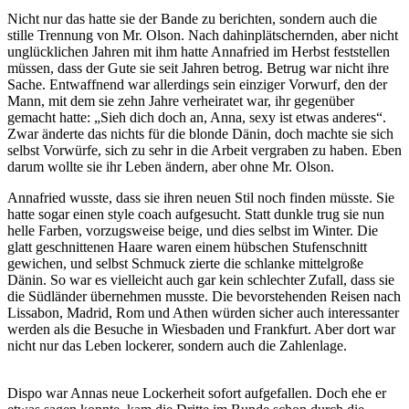
Nicht nur das hatte sie der Bande zu berichten, sondern auch die
stille Trennung von Mr. Olson. Nach dahinplätschernden, aber nicht
unglücklichen Jahren mit ihm hatte Annafried im Herbst feststellen
müssen, dass der Gute sie seit Jahren betrog. Betrug war nicht ihre
Sache. Entwaffnend war allerdings sein einziger Vorwurf, den der
Mann, mit dem sie zehn Jahre verheiratet war, ihr gegenüber
gemacht hatte: „Sieh dich doch an, Anna, sexy ist etwas anderes“.
Zwar änderte das nichts für die blonde Dänin, doch machte sie sich
selbst Vorwürfe, sich zu sehr in die Arbeit vergraben zu haben. Eben
darum wollte sie ihr Leben ändern, aber ohne Mr. Olson.
Annafried wusste, dass sie ihren neuen Stil noch finden müsste. Sie
hatte sogar einen style coach aufgesucht. Statt dunkle trug sie nun
helle Farben, vorzugsweise beige, und dies selbst im Winter. Die
glatt geschnittenen Haare waren einem hübschen Stufenschnitt
gewichen, und selbst Schmuck zierte die schlanke mittelgroße
Dänin. So war es vielleicht auch gar kein schlechter Zufall, dass sie
die Südländer übernehmen musste. Die bevorstehenden Reisen nach
Lissabon, Madrid, Rom und Athen würden sicher auch interessanter
werden als die Besuche in Wiesbaden und Frankfurt. Aber dort war
nicht nur das Leben lockerer, sondern auch die Zahlenlage.
Dispo war Annas neue Lockerheit sofort aufgefallen. Doch ehe er