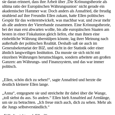
sie daran erinnert, dass ihre Arbeit über ‚Die Krönungstheorie als
ultima ratio der Europäischen Währungsunion‘ nicht gerade ein
akademischer Hammer war. Doch anders als Annafried, die freudig
strahlend auf ihre Freundin Ellen zukam, hatte Ellen politisches
Gespür für das weiterentwickelt, was machbar war, und zwar mehr
als alle anderen der Viererbande zusammen. Eine Krönungstheorie,
bei der man erst abwarten wollte, bis alle europäischen Staaten am
besten in einer Fiskalunion gleich liefen, ehe man ihnen eine
einheitliche Währung überstülpen könnte, lag ihrer Meinung nach
außerhalb der politischen Realität. Deshalb saß sie auch im
Generalsekretariat der BIZ, und nicht in der Statistik oder einer
ähnlich langweiligen Institution. Da musste sie sich nicht mit
einzelnen Währungen herumschlagen, sondern arbeitete am großen
Ganzen: am Währungs- und Finanzsystem, und das war immer
politisch.
„Ellen, schön dich zu sehen!“, sagte Annafried und herzte die
deutlich kleinere Ellen lange.
„Anna“, entgegnete sie und streichelte ihr dabei über die Wange,
„toll siehst du aus. So anders.“ Ellen hielt Annafried auf Armlänge,
um sie zu betrachten. „Ich freue mich auch, dich zu sehen. Mehr als
die Jungs selbstverständlich.“