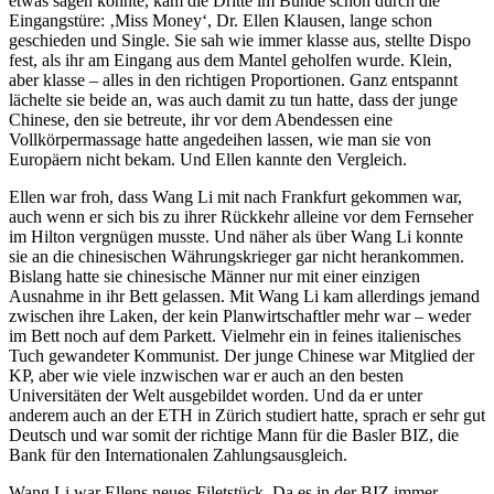
etwas sagen konnte, kam die Dritte im Bunde schon durch die
Eingangstüre: ‚Miss Money‘, Dr. Ellen Klausen, lange schon
geschieden und Single. Sie sah wie immer klasse aus, stellte Dispo
fest, als ihr am Eingang aus dem Mantel geholfen wurde. Klein,
aber klasse – alles in den richtigen Proportionen. Ganz entspannt
lächelte sie beide an, was auch damit zu tun hatte, dass der junge
Chinese, den sie betreute, ihr vor dem Abendessen eine
Vollkörpermassage hatte angedeihen lassen, wie man sie von
Europäern nicht bekam. Und Ellen kannte den Vergleich.
Ellen war froh, dass Wang Li mit nach Frankfurt gekommen war,
auch wenn er sich bis zu ihrer Rückkehr alleine vor dem Fernseher
im Hilton vergnügen musste. Und näher als über Wang Li konnte
sie an die chinesischen Währungskrieger gar nicht herankommen.
Bislang hatte sie chinesische Männer nur mit einer einzigen
Ausnahme in ihr Bett gelassen. Mit Wang Li kam allerdings jemand
zwischen ihre Laken, der kein Planwirtschaftler mehr war – weder
im Bett noch auf dem Parkett. Vielmehr ein in feines italienisches
Tuch gewandeter Kommunist. Der junge Chinese war Mitglied der
KP, aber wie viele inzwischen war er auch an den besten
Universitäten der Welt ausgebildet worden. Und da er unter
anderem auch an der ETH in Zürich studiert hatte, sprach er sehr gut
Deutsch und war somit der richtige Mann für die Basler BIZ, die
Bank für den Internationalen Zahlungsausgleich.
Wang Li war Ellens neues Filetstück. Da es in der BIZ immer