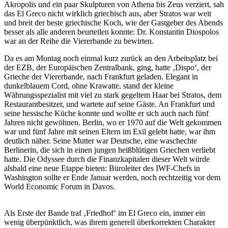
Akropolis und ein paar Skulpturen von Athena bis Zeus verziert, sah
das El Greco nicht wirklich griechisch aus, aber Stratos war weit
und breit der beste griechische Koch, wie der Gastgeber des Abends
besser als alle anderen beurteilen konnte: Dr. Konstantin Diospolos
war an der Reihe die Viererbande zu bewirten.
Da es am Montag noch einmal kurz zurück an den Arbeitsplatz bei
der EZB, der Europäischen Zentralbank, ging, hatte ‚Dispo‘, der
Grieche der Viererbande, nach Frankfurt geladen. Elegant in
dunkelblauem Cord, ohne Krawatte, stand der kleine
Währungsspezialist mit viel zu stark gegeltem Haar bei Stratos, dem
Restaurantbesitzer, und wartete auf seine Gäste. An Frankfurt und
seine hessische Küche konnte und wollte er sich auch nach fünf
Jahren nicht gewöhnen. Berlin, wo er 1970 auf die Welt gekommen
war und fünf Jahre mit seinen Eltern im Exil gelebt hatte, war ihm
deutlich näher. Seine Mutter war Deutsche, eine waschechte
Berlinerin, die sich in einen jungen heißblütigen Griechen verliebt
hatte. Die Odyssee durch die Finanzkapitalen dieser Welt würde
alsbald eine neue Etappe bieten: Büroleiter des IWF-Chefs in
Washington sollte er Ende Januar werden, noch rechtzeitig vor dem
World Economic Forum in Davos.
Als Erste der Bande traf ‚Friedhof‘ im El Greco ein, immer ein
wenig überpünktlich, was ihrem generell überkorrekten Charakter