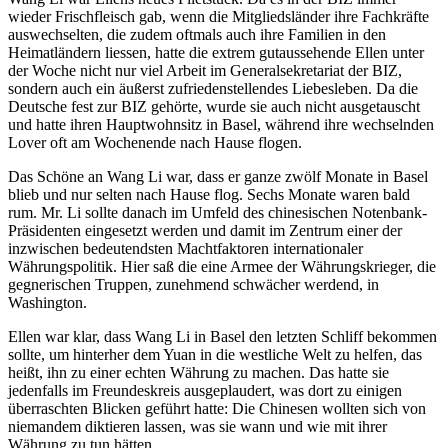
wieder Frischfleisch gab, wenn die Mitgliedsländer ihre Fachkräfte
auswechselten, die zudem oftmals auch ihre Familien in den
Heimatländern liessen, hatte die extrem gutaussehende Ellen unter
der Woche nicht nur viel Arbeit im Generalsekretariat der BIZ,
sondern auch ein äußerst zufriedenstellendes Liebesleben. Da die
Deutsche fest zur BIZ gehörte, wurde sie auch nicht ausgetauscht
und hatte ihren Hauptwohnsitz in Basel, während ihre wechselnden
Lover oft am Wochenende nach Hause flogen.
Das Schöne an Wang Li war, dass er ganze zwölf Monate in Basel
blieb und nur selten nach Hause flog. Sechs Monate waren bald
rum. Mr. Li sollte danach im Umfeld des chinesischen Notenbank-
Präsidenten eingesetzt werden und damit im Zentrum einer der
inzwischen bedeutendsten Machtfaktoren internationaler
Währungspolitik. Hier saß die eine Armee der Währungskrieger, die
gegnerischen Truppen, zunehmend schwächer werdend, in
Washington.
Ellen war klar, dass Wang Li in Basel den letzten Schliff bekommen
sollte, um hinterher dem Yuan in die westliche Welt zu helfen, das
heißt, ihn zu einer echten Währung zu machen. Das hatte sie
jedenfalls im Freundeskreis ausgeplaudert, was dort zu einigen
überraschten Blicken geführt hatte: Die Chinesen wollten sich von
niemandem diktieren lassen, was sie wann und wie mit ihrer
Währung zu tun hätten.