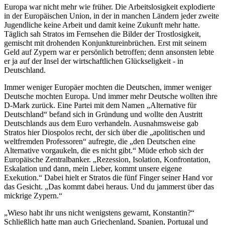
Europa war nicht mehr wie früher. Die Arbeitslosigkeit explodierte
in der Europäischen Union, in der in manchen Ländern jeder zweite
Jugendliche keine Arbeit und damit keine Zukunft mehr hatte.
Täglich sah Stratos im Fernsehen die Bilder der Trostlosigkeit,
gemischt mit drohenden Konjunktureinbrüchen. Erst mit seinem
Geld auf Zypern war er persönlich betroffen; denn ansonsten lebte
er ja auf der Insel der wirtschaftlichen Glückseligkeit - in
Deutschland.
Immer weniger Europäer mochten die Deutschen, immer weniger
Deutsche mochten Europa. Und immer mehr Deutsche wollten ihre
D-Mark zurück. Eine Partei mit dem Namen „Alternative für
Deutschland“ befand sich in Gründung und wollte den Austritt
Deutschlands aus dem Euro verhandeln. Ausnahmsweise gab
Stratos hier Diospolos recht, der sich über die „apolitischen und
weltfremden Professoren“ aufregte, die „den Deutschen eine
Alternative vorgaukeln, die es nicht gibt.“ Müde erhob sich der
Europäische Zentralbanker. „Rezession, Isolation, Konfrontation,
Eskalation und dann, mein Lieber, kommt unsere eigene
Exekution.“ Dabei hielt er Stratos die fünf Finger seiner Hand vor
das Gesicht. „Das kommt dabei heraus. Und du jammerst über das
mickrige Zypern.“
„Wieso habt ihr uns nicht wenigstens gewarnt, Konstantin?“
Schließlich hatte man auch Griechenland, Spanien, Portugal und