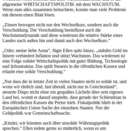
allgemeine WIRTSCHAFTSPOLITIK mit dem WACHSTUM.
Wenn man alles zusammen betrachtete, konnte man viele Probleme
mit diesem einen Blatt lösen.
„Zinsen bewegen nicht nur den Wechselkurs, sondern auch die
Verschuldung. Die Verschuldung beeinflusst auch die
Wachstumsdynamik und diese wiederum die relative Stärke eines
Landes nach außen hin und damit auch den Wechselkurs.“
„Oder, meine liebe Anna“, fügte Ellen spitz hinzu, „stabiles Geld im
Innern verhindert Inflation und stützt Wachstum. Das wiederum ist
eine Folge solider Wirtschaftspolitik mit guter Bildung, Technologie
und Infrastruktur. Das spült Steuern in die öffentlichen Kassen und
erlaubt eine solide Verschuldung.“
„Nur dass die in letzter Zeit in vielen Staaten nicht so solide ist, und
wenn wir ehrlich sind, fast überall, nicht nur in Griechenland“,
steuerte Dispo nicht ohne ein gequältes Lächeln über sein eigenes
Land bei, womit er darauf anspielte, dass gerade der Schlendrian in
den öffentlichen Kassen die Preise trieb. Fiskalpolitik blieb in der
Europäischen Union Sache der einzelnen Staaten. Nur die
Geldpolitik war Gemeinschaftssache.
„Kinder, wir könnten auch über unsolide Währungspolitik
sprechen.“ Ellen redete gerne so mütterlich, wenn es um