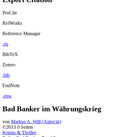
ProCite
RefWorks
Reference Manager
.ris
BibTeX
Zotero
.bib
EndNote
.enw
Bad Banker im Währungskrieg
von
Markus A. Will (Autor:in)
©2013
0 Seiten
Krimis & Thriller