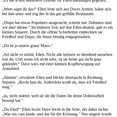
„Es hat schon sinnlosere Gründe für Eheschließungen gegeben.“
„Wem sagst du das!“ Ellen löste sich aus Daves Armen, hakte sich
bei ihm unter und zog ihn in das gut gefüllte Restaurant.
„Dispo hat etwas Populäres ausgesucht, scheint mir. Dahinten sind
wir aber alleine.“ Im hinteren Teil, auf den Ellen deutete, gab es ein
kleines Separee. Durch die offene Schiebetüre entdeckten sie
Friedhof und Dispo, die ihnen freudig entgegensahen.
„Da ist ja unsere graue Maus.“
„Sei nicht so unfair, Ellen. Nicht alle können so blendend aussehen
wie du. Und wenn ich recht sehe, ist sie heute gar nicht grau
gekleidet.“ Dave wies mit einer kleinen Kopfbewegung auf
Annafried.
„Stimmt“, erwiderte Ellen und blickte überrascht in Richtung
Separee. „Recht hast du. Außerdem weißt du, dass ich Friedhof
mag.“
„Ja, nicht zuletzt, weil sie dir die Daten für deine Doktorarbeit
besorgt hat.“
„Du Ekel!“ Ellen boxte Dave leicht in die Seite, der dabei lachte.
„War ein cum laude, und das für die Krönung.“ Nur ungern wurde