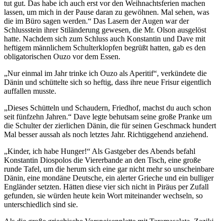
tut gut. Das habe ich auch erst vor den Weihnachtsferien machen
lassen, um mich in der Pause daran zu gewöhnen. Mal sehen, was
die im Büro sagen werden.“ Das Lasern der Augen war der
Schlussstein ihrer Stiländerung gewesen, die Mr. Olson ausgelöst
hatte. Nachdem sich zum Schluss auch Konstantin und Dave mit
heftigem männlichem Schulterklopfen begrüßt hatten, gab es den
obligatorischen Ouzo vor dem Essen.
„Nur einmal im Jahr trinke ich Ouzo als Aperitif“, verkündete die
Dänin und schüttelte sich so heftig, dass ihre neue Frisur eigentlich
auffallen musste.
„Dieses Schütteln und Schaudern, Friedhof, machst du auch schon
seit fünfzehn Jahren.“ Dave legte behutsam seine große Pranke um
die Schulter der zierlichen Dänin, die für seinen Geschmack hundert
Mal besser aussah als noch letztes Jahr. Richtiggehend anziehend.
„Kinder, ich habe Hunger!“ Als Gastgeber des Abends befahl
Konstantin Diospolos die Viererbande an den Tisch, eine große
runde Tafel, um die herum sich eine gar nicht mehr so unscheinbare
Dänin, eine mondäne Deutsche, ein alerter Grieche und ein bulliger
Engländer setzten. Hätten diese vier sich nicht in Piräus per Zufall
gefunden, sie würden heute kein Wort miteinander wechseln, so
unterschiedlich sind sie.