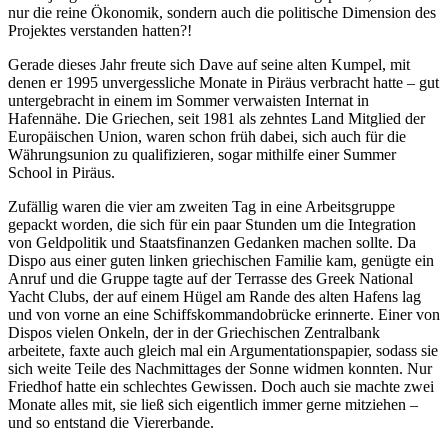
nur die reine Ökonomik, sondern auch die politische Dimension des
Projektes verstanden hatten?!
Gerade dieses Jahr freute sich Dave auf seine alten Kumpel, mit
denen er 1995 unvergessliche Monate in Piräus verbracht hatte – gut
untergebracht in einem im Sommer verwaisten Internat in
Hafennähe. Die Griechen, seit 1981 als zehntes Land Mitglied der
Europäischen Union, waren schon früh dabei, sich auch für die
Währungsunion zu qualifizieren, sogar mithilfe einer Summer
School in Piräus.
Zufällig waren die vier am zweiten Tag in eine Arbeitsgruppe
gepackt worden, die sich für ein paar Stunden um die Integration
von Geldpolitik und Staatsfinanzen Gedanken machen sollte. Da
Dispo aus einer guten linken griechischen Familie kam, genügte ein
Anruf und die Gruppe tagte auf der Terrasse des Greek National
Yacht Clubs, der auf einem Hügel am Rande des alten Hafens lag
und von vorne an eine Schiffskommandobrücke erinnerte. Einer von
Dispos vielen Onkeln, der in der Griechischen Zentralbank
arbeitete, faxte auch gleich mal ein Argumentationspapier, sodass sie
sich weite Teile des Nachmittages der Sonne widmen konnten. Nur
Friedhof hatte ein schlechtes Gewissen. Doch auch sie machte zwei
Monate alles mit, sie ließ sich eigentlich immer gerne mitziehen –
und so entstand die Viererbande.