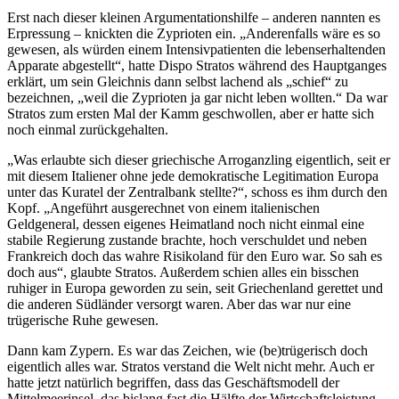
Erst nach dieser kleinen Argumentationshilfe – anderen nannten es
Erpressung – knickten die Zyprioten ein. „Anderenfalls wäre es so
gewesen, als würden einem Intensivpatienten die lebenserhaltenden
Apparate abgestellt“, hatte Dispo Stratos während des Hauptganges
erklärt, um sein Gleichnis dann selbst lachend als „schief“ zu
bezeichnen, „weil die Zyprioten ja gar nicht leben wollten.“ Da war
Stratos zum ersten Mal der Kamm geschwollen, aber er hatte sich
noch einmal zurückgehalten.
„Was erlaubte sich dieser griechische Arroganzling eigentlich, seit er
mit diesem Italiener ohne jede demokratische Legitimation Europa
unter das Kuratel der Zentralbank stellte?“, schoss es ihm durch den
Kopf. „Angeführt ausgerechnet von einem italienischen
Geldgeneral, dessen eigenes Heimatland noch nicht einmal eine
stabile Regierung zustande brachte, hoch verschuldet und neben
Frankreich doch das wahre Risikoland für den Euro war. So sah es
doch aus“, glaubte Stratos. Außerdem schien alles ein bisschen
ruhiger in Europa geworden zu sein, seit Griechenland gerettet und
die anderen Südländer versorgt waren. Aber das war nur eine
trügerische Ruhe gewesen.
Dann kam Zypern. Es war das Zeichen, wie (be)trügerisch doch
eigentlich alles war. Stratos verstand die Welt nicht mehr. Auch er
hatte jetzt natürlich begriffen, dass das Geschäftsmodell der
Mittelmeerinsel, das bislang fast die Hälfte der Wirtschaftsleistung