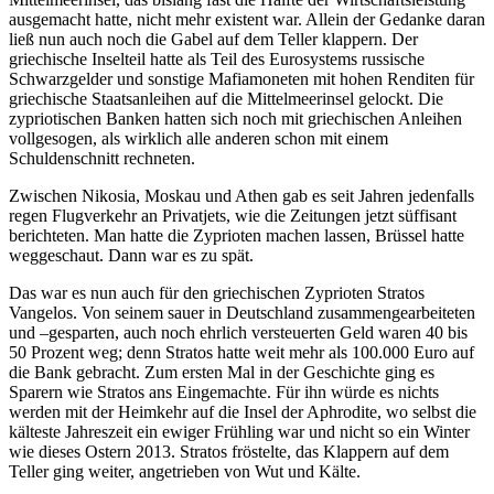
ausgemacht hatte, nicht mehr existent war. Allein der Gedanke daran
ließ nun auch noch die Gabel auf dem Teller klappern. Der
griechische Inselteil hatte als Teil des Eurosystems russische
Schwarzgelder und sonstige Mafiamoneten mit hohen Renditen für
griechische Staatsanleihen auf die Mittelmeerinsel gelockt. Die
zypriotischen Banken hatten sich noch mit griechischen Anleihen
vollgesogen, als wirklich alle anderen schon mit einem
Schuldenschnitt rechneten.
Zwischen Nikosia, Moskau und Athen gab es seit Jahren jedenfalls
regen Flugverkehr an Privatjets, wie die Zeitungen jetzt süffisant
berichteten. Man hatte die Zyprioten machen lassen, Brüssel hatte
weggeschaut. Dann war es zu spät.
Das war es nun auch für den griechischen Zyprioten Stratos
Vangelos. Von seinem sauer in Deutschland zusammengearbeiteten
und –gesparten, auch noch ehrlich versteuerten Geld waren 40 bis
50 Prozent weg; denn Stratos hatte weit mehr als 100.000 Euro auf
die Bank gebracht. Zum ersten Mal in der Geschichte ging es
Sparern wie Stratos ans Eingemachte. Für ihn würde es nichts
werden mit der Heimkehr auf die Insel der Aphrodite, wo selbst die
kälteste Jahreszeit ein ewiger Frühling war und nicht so ein Winter
wie dieses Ostern 2013. Stratos fröstelte, das Klappern auf dem
Teller ging weiter, angetrieben von Wut und Kälte.