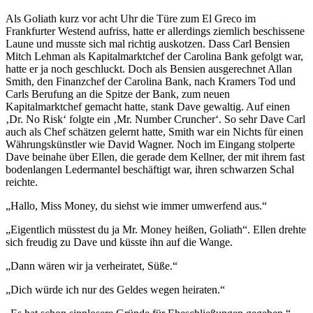
Als Goliath kurz vor acht Uhr die Türe zum El Greco im
Frankfurter Westend aufriss, hatte er allerdings ziemlich beschissene
Laune und musste sich mal richtig auskotzen. Dass Carl Bensien
Mitch Lehman als Kapitalmarktchef der Carolina Bank gefolgt war,
hatte er ja noch geschluckt. Doch als Bensien ausgerechnet Allan
Smith, den Finanzchef der Carolina Bank, nach Kramers Tod und
Carls Berufung an die Spitze der Bank, zum neuen
Kapitalmarktchef gemacht hatte, stank Dave gewaltig. Auf einen
‚Dr. No Risk‘ folgte ein ‚Mr. Number Cruncher‘. So sehr Dave Carl
auch als Chef schätzen gelernt hatte, Smith war ein Nichts für einen
Währungskünstler wie David Wagner. Noch im Eingang stolperte
Dave beinahe über Ellen, die gerade dem Kellner, der mit ihrem fast
bodenlangen Ledermantel beschäftigt war, ihren schwarzen Schal
reichte.
„Hallo, Miss Money, du siehst wie immer umwerfend aus.“
„Eigentlich müsstest du ja Mr. Money heißen, Goliath“. Ellen drehte
sich freudig zu Dave und küsste ihn auf die Wange.
„Dann wären wir ja verheiratet, Süße.“
„Dich würde ich nur des Geldes wegen heiraten.“