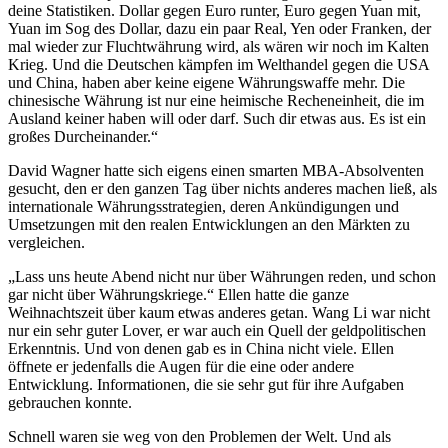
deine Statistiken. Dollar gegen Euro runter, Euro gegen Yuan mit,
Yuan im Sog des Dollar, dazu ein paar Real, Yen oder Franken, der
mal wieder zur Fluchtwährung wird, als wären wir noch im Kalten
Krieg. Und die Deutschen kämpfen im Welthandel gegen die USA
und China, haben aber keine eigene Währungswaffe mehr. Die
chinesische Währung ist nur eine heimische Recheneinheit, die im
Ausland keiner haben will oder darf. Such dir etwas aus. Es ist ein
großes Durcheinander.“
David Wagner hatte sich eigens einen smarten MBA-Absolventen
gesucht, den er den ganzen Tag über nichts anderes machen ließ, als
internationale Währungsstrategien, deren Ankündigungen und
Umsetzungen mit den realen Entwicklungen an den Märkten zu
vergleichen.
„Lass uns heute Abend nicht nur über Währungen reden, und schon
gar nicht über Währungskriege.“ Ellen hatte die ganze
Weihnachtszeit über kaum etwas anderes getan. Wang Li war nicht
nur ein sehr guter Lover, er war auch ein Quell der geldpolitischen
Erkenntnis. Und von denen gab es in China nicht viele. Ellen
öffnete er jedenfalls die Augen für die eine oder andere
Entwicklung. Informationen, die sie sehr gut für ihre Aufgaben
gebrauchen konnte.
Schnell waren sie weg von den Problemen der Welt. Und als